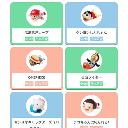
広島東洋カープ
クレヨンしんちゃん
全9種
日本限定
全7種
日本限定
ONEPIECE
仮面ライダー
全9種
日本限定
全5種
日本限定
サンリオキャラクターズ（パ
チコちゃんに叱られる!