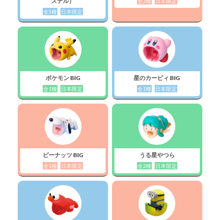
ステル）
全2種
日本限定
全5種
日本限定
ポケモン BIG
星のカービィ BIG
全1種
日本限定
全1種
日本限定
ピーナッツ BIG
うる星やつら
全1種
日本限定
全2種
日本限定