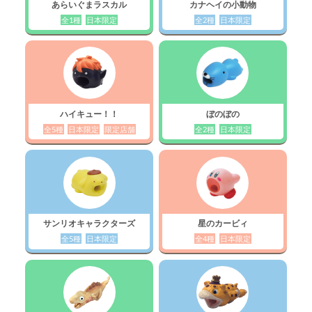
あらいぐまラスカル
カナヘイの小動物
全1種
日本限定
全2種
日本限定
ハイキュー！！
ぼのぼの
全5種
日本限定
限定店舗
全2種
日本限定
サンリオキャラクターズ
星のカービィ
全5種
日本限定
全4種
日本限定