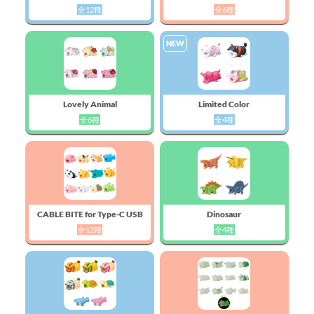
全12種
全6種
NEW
Lovely Animal
Limited Color
全6種
全4種
CABLE BITE for Type-C USB
Dinosaur
全12種
全4種