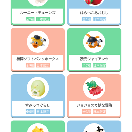
ルーニー・テューンズ
はらぺこあおむし
全2種
日本限定
全1種
日本限定
福岡ソフトバンクホークス
読売ジャイアンツ
全9種
日本限定
全7種
日本限定
すみっコぐらし
ジョジョの奇妙な冒険
全5種
日本限定
全3種
日本限定