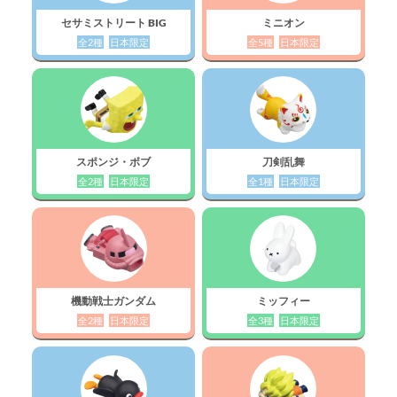
セサミストリート BIG
ミニオン
全2種
日本限定
全5種
日本限定
スポンジ・ボブ
刀剣乱舞
全2種
日本限定
全1種
日本限定
機動戦士ガンダム
ミッフィー
全2種
日本限定
全3種
日本限定