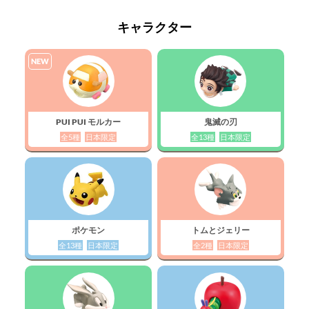
キャラクター
NEW
PUI PUI モルカー
鬼滅の刃
全5種
日本限定
全13種
日本限定
ポケモン
トムとジェリー
全13種
日本限定
全2種
日本限定