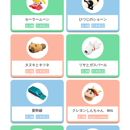
セーラームーン
ひつじのショーン
全2種
日本限定
全1種
日本限定
タヌキとキツネ
リサとガスパール
全2種
日本限定
全2種
日本限定
新幹線
クレヨンしんちゃん BIG
全3種
日本限定
全2種
Japan Limited