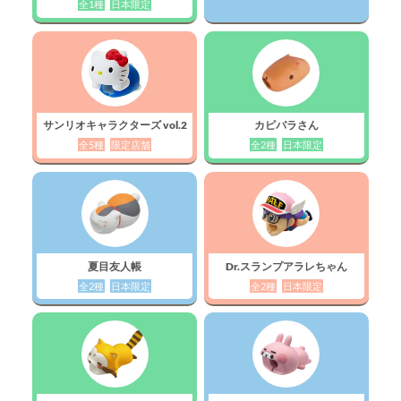
全1種
日本限定
サンリオキャラクターズ vol.2
カピバラさん
全5種
限定店舗
全2種
日本限定
夏目友人帳
Dr.スランプアラレちゃん
全2種
日本限定
全2種
日本限定